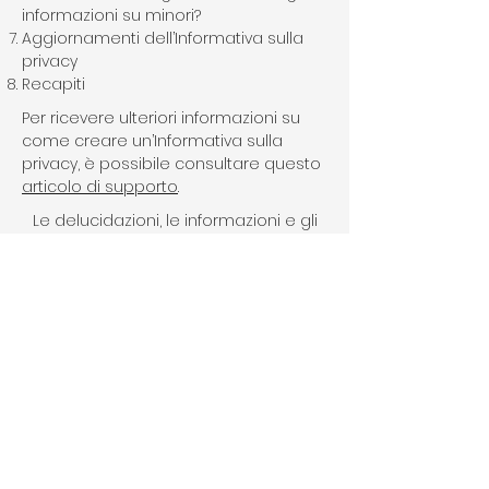
informazioni su minori?
Aggiornamenti dell’Informativa sulla
privacy
Recapiti
Per ricevere ulteriori informazioni su
come creare un’Informativa sulla
privacy, è possibile consultare questo
articolo di supporto
.
Le delucidazioni, le informazioni e gli
esempi qui forniti sono di natura
generica. Il presente articolo non
costituisce un consulto legale né una
raccomandazione in merito alle azioni
che l’utente è tenuto a intraprendere.
Per ricevere informazioni complete e
assistenza nella creazione della
propria informativa sulla privacy si
consiglia di richiedere una consulenza
legale.